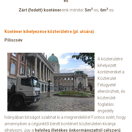
es
3
3
Zárt (fedett) konténer
eink méretei:
5m
-es,
6m
-es
Konténer kihelyezése közterületre (pl. utcára)
Piliscsév
A közterületre
kihelyezett
konténereket a
Közterület
Felügyelet
ellenőrizheti, és
közterület
foglalási
engedély
hiányában bírságot szabhat ki a megrendelőre! Fontos ezért, hogy
amennyiben a cégünktől bérelt konténert közterületen kívánja
elhelyezni, úgy a
helyileg illetékes önkormányzattól célszerű