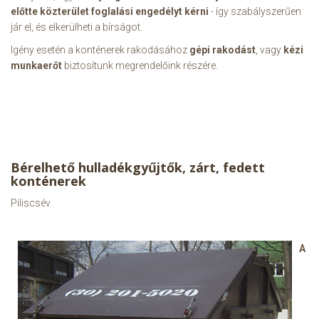
előtte közterület foglalási engedélyt kérni
- így szabályszerűen
jár el, és elkerülheti a bírságot.
Igény esetén a konténerek rakodásához
gépi rakodást
, vagy
kézi
munkaerőt
biztosítunk megrendelőink részére.
Bérelhető hulladékgyűjtők, zárt, fedett
konténerek
Piliscsév
A