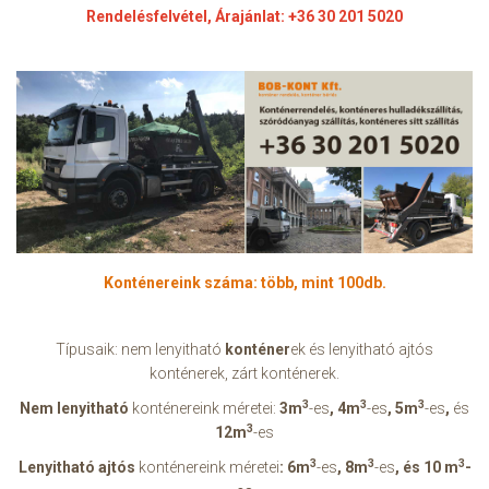
Rendelésfelvétel, Árajánlat: +36 30 201 5020
Konténer
eink száma: több, mint 100db.
Típusaik: nem lenyitható
konténer
ek és lenyitható ajtós
konténerek, zárt konténerek.
3
3
3
Nem lenyitható
konténereink méretei:
3
m
-es
,
4
m
-es
,
5
m
-es
,
és
3
12m
-es
3
3
3
Lenyitható ajtós
konténereink méretei
:
6
m
-es
,
8
m
-es
,
és 10 m
-