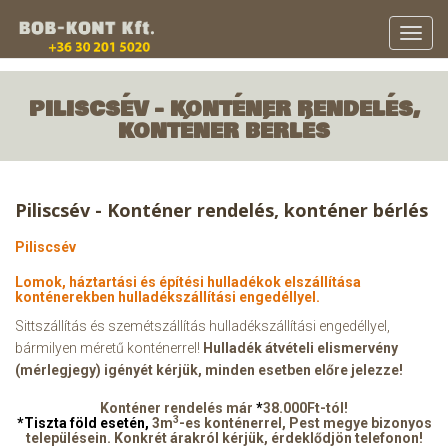
Toggle
naviga
PILISCSÉV - KONTÉNER RENDELÉS,
KONTÉNER BÉRLÉS
Piliscsév - Konténer rendelés, konténer bérlés
Piliscsév
Lomok, háztartási és építési hulladékok elszállítása
konténerekben hulladékszállítási engedéllyel.
Sittszállítás és szemétszállítás hulladékszállítási engedéllyel,
bármilyen méretű konténerrel!
Hulladék átvételi elismervény
(mérlegjegy) igényét kérjük, minden esetben előre jelezze!
Konténer rendelés már
*
38.000Ft-tól!
3
*Tiszta föld esetén,
3m
-es konténerrel, Pest megye bizonyos
településein. Konkrét árakról kérjük, érdeklődjön telefonon!