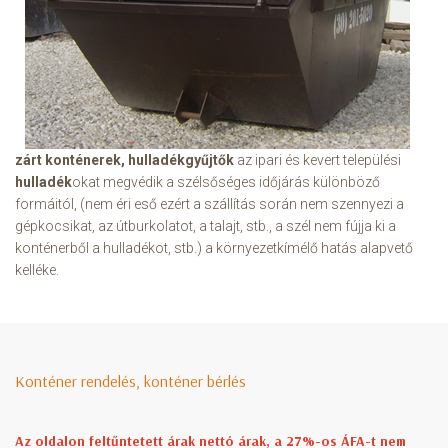
zárt konténerek, hulladékgyűjtők
az ipari és kevert települési
hulladék
okat megvédik a szélsőséges időjárás különböző
formáitól, (nem éri eső ezért a szállítás során nem szennyezi a
gépkocsikat, az útburkolatot, a talajt, stb., a szél nem fújja ki a
konténerből a hulladékot, stb.) a környezetkímélő hatás alapvető
kelléke.
Konténer rendelés, konténer bérlés
Az oldalon feltűntetett árak nettó árak, a 27%-os ÁFA-t nem