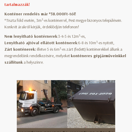
tartalmazzák!
Konténer rendelés már *38.000Ft-tól!
3
*Tiszta föld esetén, 3m
-es konténerrel, Pest megye bizonyos településein.
Konkrét árakról kérjük, érdeklődjön telefonon!
3
Nem lenyitható kontérnerek
:3-4-5 és 12m
-es,
3
Lenyitható ajtóval ellátott konténerek
:6-8 és 10m
-es nyitott,
3
Zárt konténerek:
illetve 5 és 6m
-es zárt (fedett) konténerekkel állunk a
megrendelőink rendelkezésére, melyeket
konténeres gépjárműveinkkel
szállítunk
a helyszínre.