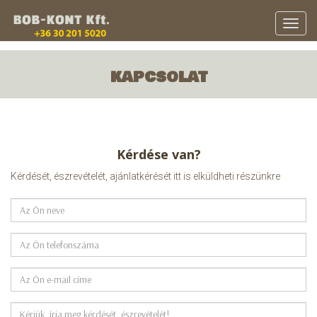
Toggle
naviga
KAPCSOLAT
Kérdése van?
Kérdését, észrevételét, ajánlatkérését itt is elküldheti részünkre