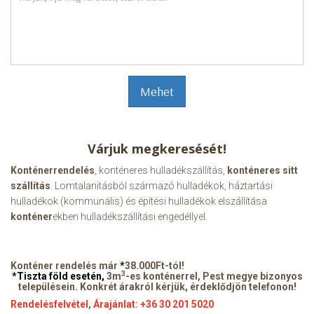
Mehet
Várjuk megkeresését!
Konténerrendelés
, konténeres hulladékszállítás,
konténeres sitt
szállítás
. Lomtalanitásból származó hulladékok, háztartási
hulladékok (kommunális) és építési hulladékok elszállítása
konténer
ekben hulladékszállítási engedéllyel.
Konténer rendelés már
*
38.000Ft-tól!
3
*Tiszta föld esetén,
3m
-es konténerrel, Pest megye bizonyos
településein. Konkrét árakról kérjük, érdeklődjön telefonon!
Rendelésfelvétel, Árajánlat: +36 30 201 5020