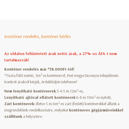
Konténer rendelés, konténer bérlés
Az oldalon feltűntetett árak nettó árak, a 27%-os ÁFA-t nem
tartalmazzák!
Konténer rendelés már *38.000Ft-tól!
3
*Tiszta föld esetén, 3m
-es konténerrel, Pest megye bizonyos településein.
Konkrét árakról kérjük, érdeklődjön telefonon!
3
Nem lenyitható kontérnerek
:3-4-5 és 12m
-es,
3
Lenyitható ajtóval ellátott konténerek
:6-8 és 10m
-es nyitott,
3
Zárt konténerek:
illetve 5 és 6m
-es zárt (fedett) konténerekkel állunk a
megrendelőink rendelkezésére, melyeket
konténeres gépjárműveinkkel
szállítunk
a helyszínre.